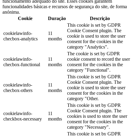
funcionamento adequado do site. Esses cookies garantem
funcionalidades básicas e recursos de segurança do site, de forma
anónima.
Cookie
Duração
Descrição
This cookie is set by GDPR
Cookie Consent plugin. The
cookielawinfo-
11
cookie is used to store the user
checbox-analytics
months
consent for the cookies in the
category "Analytics".
The cookie is set by GDPR
cookielawinfo-
11
cookie consent to record the user
checbox-functional
months
consent for the cookies in the
category "Functional".
This cookie is set by GDPR
Cookie Consent plugin. The
cookielawinfo-
11
cookie is used to store the user
checbox-others
months
consent for the cookies in the
category "Other.
This cookie is set by GDPR
Cookie Consent plugin. The
cookielawinfo-
11
cookies is used to store the user
checkbox-necessary
months
consent for the cookies in the
category "Necessary".
This cookie is set by GDPR