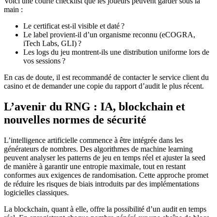
Voici une courte checklist que les joueurs peuvent garder sous la
main :
Le certificat est‑il visible et daté ?
Le label provient‑il d’un organisme reconnu (eCOGRA,
iTech Labs, GLI) ?
Les logs du jeu montrent‑ils une distribution uniforme lors de
vos sessions ?
En cas de doute, il est recommandé de contacter le service client du
casino et de demander une copie du rapport d’audit le plus récent.
L’avenir du RNG : IA, blockchain et
nouvelles normes de sécurité
L’intelligence artificielle commence à être intégrée dans les
générateurs de nombres. Des algorithmes de machine learning
peuvent analyser les patterns de jeu en temps réel et ajuster la seed
de manière à garantir une entropie maximale, tout en restant
conformes aux exigences de randomisation. Cette approche promet
de réduire les risques de biais introduits par des implémentations
logicielles classiques.
La blockchain, quant à elle, offre la possibilité d’un audit en temps