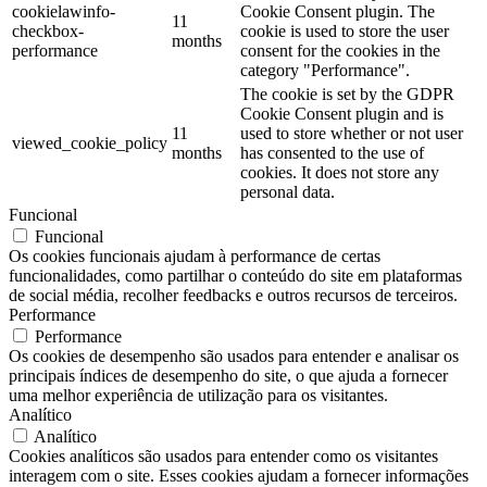
cookielawinfo-
Cookie Consent plugin. The
11
checkbox-
cookie is used to store the user
months
performance
consent for the cookies in the
category "Performance".
The cookie is set by the GDPR
Cookie Consent plugin and is
11
used to store whether or not user
viewed_cookie_policy
months
has consented to the use of
cookies. It does not store any
personal data.
Funcional
Funcional
Os cookies funcionais ajudam à performance de certas
funcionalidades, como partilhar o conteúdo do site em plataformas
de social média, recolher feedbacks e outros recursos de terceiros.
Performance
Performance
Os cookies de desempenho são usados para entender e analisar os
principais índices de desempenho do site, o que ajuda a fornecer
uma melhor experiência de utilização para os visitantes.
Analítico
Analítico
Cookies analíticos são usados para entender como os visitantes
interagem com o site. Esses cookies ajudam a fornecer informações