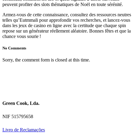
peuvent profiter des slots thématiques de Noël en toute sérénité.
Armez‑vous de cette connaissance, consultez des ressources neutres
telles qu’Eutmmali pour approfondir vos recherches, et lancez‑vous
dans les jeux de casino en ligne avec la certitude que chaque spin
repose sur un générateur réellement aléatoire. Bonnes fêtes et que la
chance vous sourie !
No Comments
Sorry, the comment form is closed at this time.
Green Cook, Lda.
NIF 515795658
Livro de Reclamações