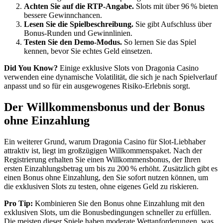
Achten Sie auf die RTP‑Angabe.
Slots mit über 96 % bieten
bessere Gewinnchancen.
Lesen Sie die Spielbeschreibung.
Sie gibt Aufschluss über
Bonus‑Runden und Gewinnlinien.
Testen Sie den Demo‑Modus.
So lernen Sie das Spiel
kennen, bevor Sie echtes Geld einsetzen.
Did You Know?
Einige exklusive Slots von Dragonia Casino
verwenden eine dynamische Volatilität, die sich je nach Spielverlauf
anpasst und so für ein ausgewogenes Risiko‑Erlebnis sorgt.
Der Willkommensbonus und der Bonus
ohne Einzahlung
Ein weiterer Grund, warum Dragonia Casino für Slot‑Liebhaber
attraktiv ist, liegt im großzügigen Willkommenspaket. Nach der
Registrierung erhalten Sie einen Willkommensbonus, der Ihren
ersten Einzahlungsbetrag um bis zu 200 % erhöht. Zusätzlich gibt es
einen Bonus ohne Einzahlung, den Sie sofort nutzen können, um
die exklusiven Slots zu testen, ohne eigenes Geld zu riskieren.
Pro Tip:
Kombinieren Sie den Bonus ohne Einzahlung mit den
exklusiven Slots, um die Bonusbedingungen schneller zu erfüllen.
Die meisten dieser Spiele haben moderate Wettanforderungen, was