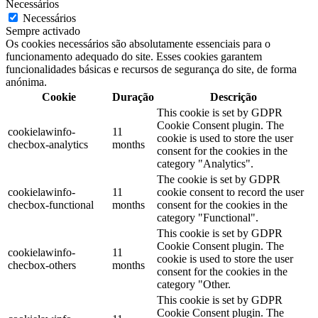
Necessários
Necessários
Sempre activado
Os cookies necessários são absolutamente essenciais para o
funcionamento adequado do site. Esses cookies garantem
funcionalidades básicas e recursos de segurança do site, de forma
anónima.
Cookie
Duração
Descrição
This cookie is set by GDPR
Cookie Consent plugin. The
cookielawinfo-
11
cookie is used to store the user
checbox-analytics
months
consent for the cookies in the
category "Analytics".
The cookie is set by GDPR
cookielawinfo-
11
cookie consent to record the user
checbox-functional
months
consent for the cookies in the
category "Functional".
This cookie is set by GDPR
Cookie Consent plugin. The
cookielawinfo-
11
cookie is used to store the user
checbox-others
months
consent for the cookies in the
category "Other.
This cookie is set by GDPR
Cookie Consent plugin. The