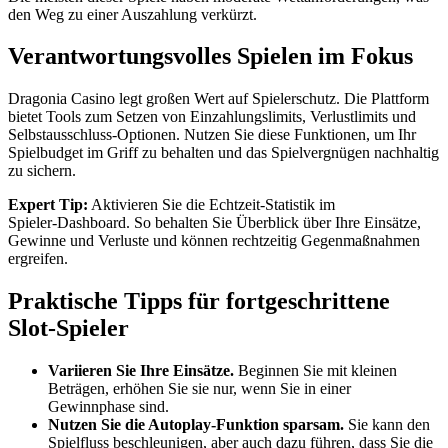
den Weg zu einer Auszahlung verkürzt.
Verantwortungsvolles Spielen im Fokus
Dragonia Casino legt großen Wert auf Spielerschutz. Die Plattform
bietet Tools zum Setzen von Einzahlungslimits, Verlustlimits und
Selbstausschluss‑Optionen. Nutzen Sie diese Funktionen, um Ihr
Spielbudget im Griff zu behalten und das Spielvergnügen nachhaltig
zu sichern.
Expert Tip:
Aktivieren Sie die Echtzeit‑Statistik im
Spieler‑Dashboard. So behalten Sie Überblick über Ihre Einsätze,
Gewinne und Verluste und können rechtzeitig Gegenmaßnahmen
ergreifen.
Praktische Tipps für fortgeschrittene
Slot‑Spieler
Variieren Sie Ihre Einsätze.
Beginnen Sie mit kleinen
Beträgen, erhöhen Sie sie nur, wenn Sie in einer
Gewinnphase sind.
Nutzen Sie die Autoplay‑Funktion sparsam.
Sie kann den
Spielfluss beschleunigen, aber auch dazu führen, dass Sie die